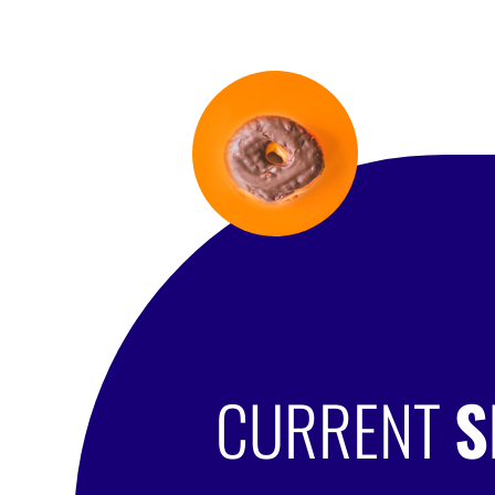
CURRENT
S