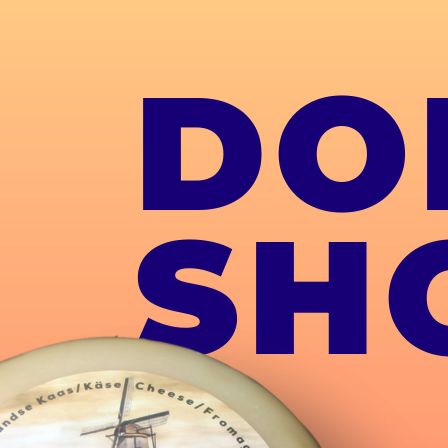
DO
SH