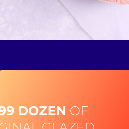
.99 DOZEN
OF
GINAL GLAZED